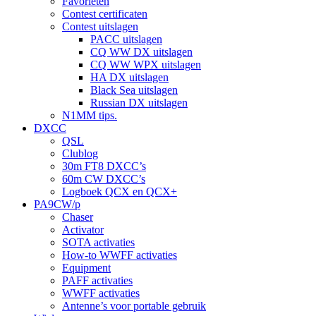
Favorieten
Contest certificaten
Contest uitslagen
PACC uitslagen
CQ WW DX uitslagen
CQ WW WPX uitslagen
HA DX uitslagen
Black Sea uitslagen
Russian DX uitslagen
N1MM tips.
DXCC
QSL
Clublog
30m FT8 DXCC’s
60m CW DXCC’s
Logboek QCX en QCX+
PA9CW/p
Chaser
Activator
SOTA activaties
How-to WWFF activaties
Equipment
PAFF activaties
WWFF activaties
Antenne’s voor portable gebruik