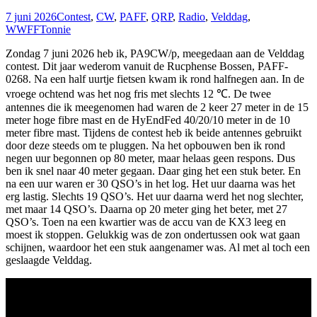
7 juni 2026
Contest
,
CW
,
PAFF
,
QRP
,
Radio
,
Velddag
,
WWFF
Tonnie
Zondag 7 juni 2026 heb ik, PA9CW/p, meegedaan aan de Velddag
contest. Dit jaar wederom vanuit de Rucphense Bossen, PAFF-
0268. Na een half uurtje fietsen kwam ik rond halfnegen aan. In de
vroege ochtend was het nog fris met slechts 12 ℃. De twee
antennes die ik meegenomen had waren de 2 keer 27 meter in de 15
meter hoge fibre mast en de HyEndFed 40/20/10 meter in de 10
meter fibre mast. Tijdens de contest heb ik beide antennes gebruikt
door deze steeds om te pluggen. Na het opbouwen ben ik rond
negen uur begonnen op 80 meter, maar helaas geen respons. Dus
ben ik snel naar 40 meter gegaan. Daar ging het een stuk beter. En
na een uur waren er 30 QSO’s in het log. Het uur daarna was het
erg lastig. Slechts 19 QSO’s. Het uur daarna werd het nog slechter,
met maar 14 QSO’s. Daarna op 20 meter ging het beter, met 27
QSO’s. Toen na een kwartier was de accu van de KX3 leeg en
moest ik stoppen. Gelukkig was de zon ondertussen ook wat gaan
schijnen, waardoor het een stuk aangenamer was. Al met al toch een
geslaagde Velddag.