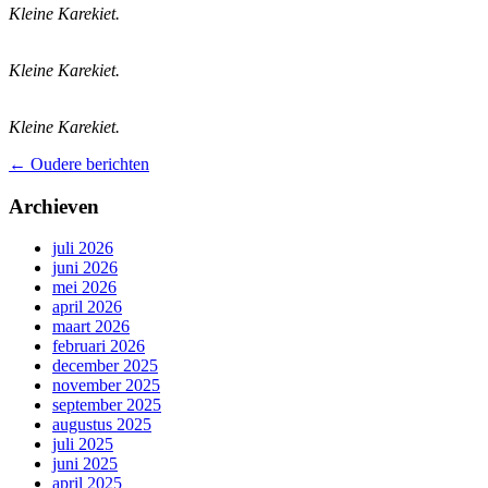
Kleine Karekiet.
Kleine Karekiet.
Kleine Karekiet.
Berichtennavigatie
←
Oudere berichten
Archieven
juli 2026
juni 2026
mei 2026
april 2026
maart 2026
februari 2026
december 2025
november 2025
september 2025
augustus 2025
juli 2025
juni 2025
april 2025