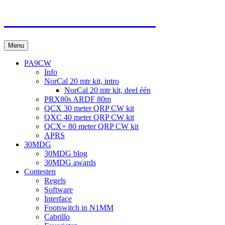
Ga
De wereld van Tonnie.
naar
de
inhoud
Menu
PA9CW
Info
NorCal 20 mtr kit, intro
NorCal 20 mtr kit, deel één
PRX80s ARDF 80m
QCX 30 meter QRP CW kit
QXC 40 meter QRP CW kit
QCX+ 80 meter QRP CW kit
APRS
30MDG
30MDG blog
30MDG awards
Contesten
Regels
Software
Interface
Footswitch in N1MM
Cabrillo