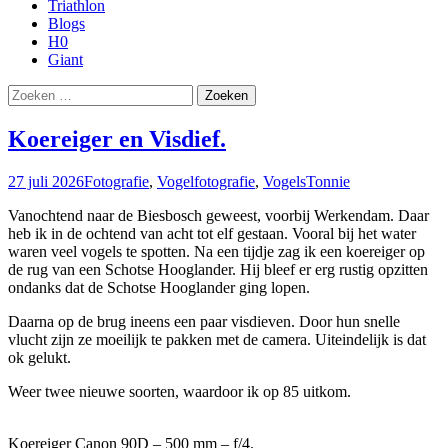
Triathlon
Blogs
H0
Giant
Zoeken
naar:
Koereiger en Visdief.
27 juli 2026
Fotografie
,
Vogelfotografie
,
Vogels
Tonnie
Vanochtend naar de Biesbosch geweest, voorbij Werkendam. Daar
heb ik in de ochtend van acht tot elf gestaan. Vooral bij het water
waren veel vogels te spotten. Na een tijdje zag ik een koereiger op
de rug van een Schotse Hooglander. Hij bleef er erg rustig opzitten
ondanks dat de Schotse Hooglander ging lopen.
Daarna op de brug ineens een paar visdieven. Door hun snelle
vlucht zijn ze moeilijk te pakken met de camera. Uiteindelijk is dat
ok gelukt.
Weer twee nieuwe soorten, waardoor ik op 85 uitkom.
Koereiger Canon 90D – 500 mm – f/4.